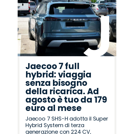
Promo
Promo
Promo
Promo
Promo
Promo
Promo
Promo
Promo
Promo
Promo
Promo
Promo
Promo
Promo
Seat
Lancia
Cupra
Abarth
Opel
Peugeot
Alfa
Jaecoo
Citroën
Hyundai
Land
Jeep
Mazda
Fiat
Omoda
Romeo
Rover
Jaecoo 7 full
hybrid: viaggia
senza bisogno
della ricarica. Ad
agosto è tuo da 179
euro al mese
Jaecoo 7 SHS-H adotta il Super
Hybrid System di terza
generazione con 224 CV,