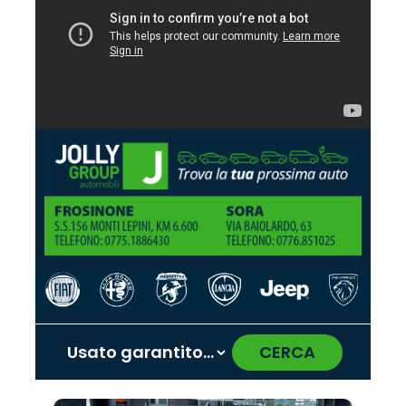
CERCA
‹
›