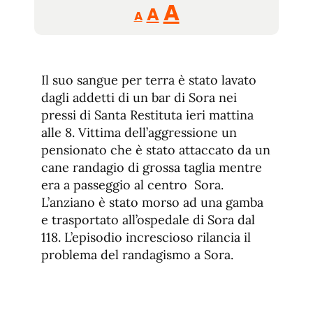
Reducir
Aumentar
Restablecer
A
A
A
tamaño
tamaño
tamaño
de
de
fuente.
de
fuente
Il suo sangue per terra è stato lavato
fuente.
dagli addetti di un bar di Sora nei
pressi di Santa Restituta ieri mattina
alle 8. Vittima dell’aggressione un
pensionato che è stato attaccato da un
cane randagio di grossa taglia mentre
era a passeggio al centro Sora.
L’anziano è stato morso ad una gamba
e trasportato all’ospedale di Sora dal
118. L’episodio increscioso rilancia il
problema del randagismo a Sora.