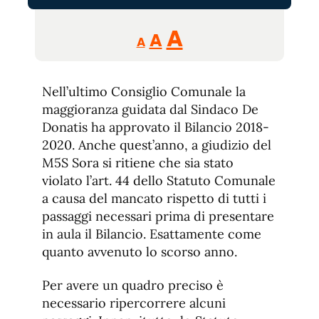
Reducir
Aumentar
Restablecer
A
A
A
tamaño
tamaño
tamaño
de
de
fuente.
Nell’ultimo Consiglio Comunale la
de
fuente
maggioranza guidata dal Sindaco De
fuente.
Donatis ha approvato il Bilancio 2018-
2020. Anche quest’anno, a giudizio del
M5S Sora si ritiene che sia stato
violato l’art. 44 dello Statuto Comunale
a causa del mancato rispetto di tutti i
passaggi necessari prima di presentare
in aula il Bilancio. Esattamente come
quanto avvenuto lo scorso anno.
Per avere un quadro preciso è
necessario ripercorrere alcuni