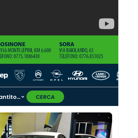
CERCA
›