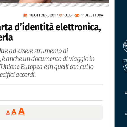
18 OTTOBRE 2017
13:05
1’
DI LETTURA
rta d’identità elettronica,
erla
ltre ad essere strumento di
o, è anche un documento di viaggio in
l'Unione Europea e in quelli con cui lo
cifici accordi.
Reducir
Aumentar
Restablecer
A
A
A
tamaño
tamaño
tamaño
de