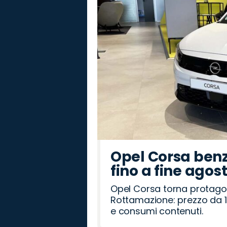
Rover
Romeo
Opel Corsa benz
fino a fine agos
Opel Corsa torna protago
Rottamazione: prezzo da 1
e consumi contenuti.