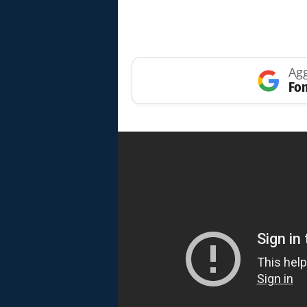
Agg
Fon