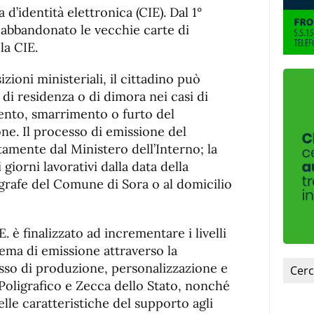
de
fuente.
 d’identità elettronica (CIE). Dal 1°
de
fuente
 abbandonato le vecchie carte di
fuente.
la CIE.
zioni ministeriali, il cittadino può
di residenza o di dimora nei casi di
ento, smarrimento o furto del
ne. Il processo di emissione del
amente dal Ministero dell’Interno; la
giorni lavorativi dalla data della
agrafe del Comune di Sora o al domicilio
E. è finalizzato ad incrementare i livelli
stema di emissione attraverso la
sso di produzione, personalizzazione e
 Poligrafico e Zecca dello Stato, nonché
le caratteristiche del supporto agli