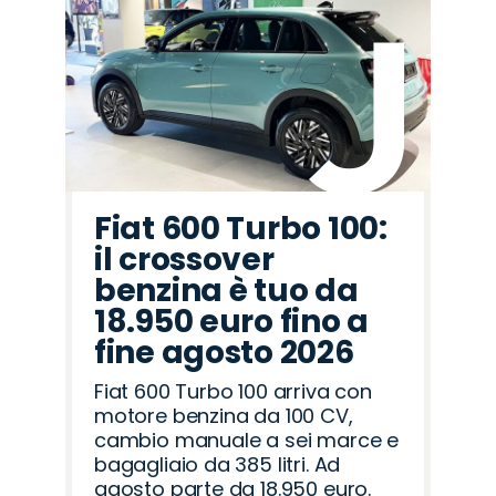
Lancia
Fiat
Jaecoo
Alfa
Cupra
Citroën
Omoda
Jeep
Abarth
Hyundai
Mazda
Land
Opel
Seat
Peugeot
Romeo
Rover
Fiat 600 Turbo 100:
il crossover
benzina è tuo da
18.950 euro fino a
fine agosto 2026
Fiat 600 Turbo 100 arriva con
motore benzina da 100 CV,
cambio manuale a sei marce e
bagagliaio da 385 litri. Ad
agosto parte da 18.950 euro.