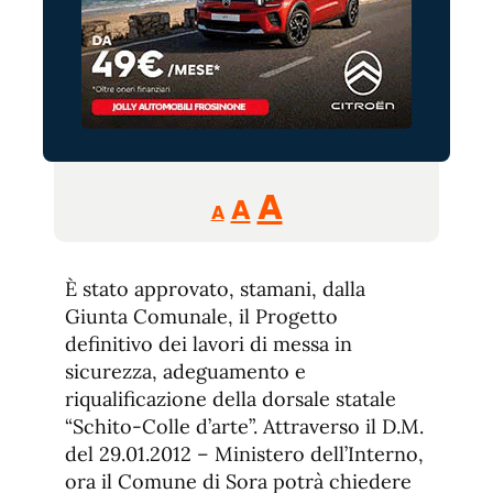
Reducir
Aumentar
Restablecer
A
A
A
tamaño
tamaño
tamaño
de
de
fuente.
È stato approvato, stamani, dalla
de
fuente
Giunta Comunale, il Progetto
fuente.
definitivo dei lavori di messa in
sicurezza, adeguamento e
riqualificazione della dorsale statale
“Schito-Colle d’arte”. Attraverso il D.M.
del 29.01.2012 – Ministero dell’Interno,
ora il Comune di Sora potrà chiedere