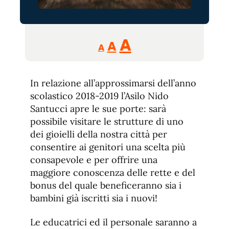
Reducir
Aumentar
Restablecer
A
A
A
tamaño
tamaño
tamaño
de
de
fuente.
In relazione all’approssimarsi dell’anno
de
fuente
scolastico 2018-2019 l’Asilo Nido
fuente.
Santucci apre le sue porte: sarà
possibile visitare le strutture di uno
dei gioielli della nostra città per
consentire ai genitori una scelta più
consapevole e per offrire una
maggiore conoscenza delle rette e del
bonus del quale beneficeranno sia i
bambini già iscritti sia i nuovi!
Le educatrici ed il personale saranno a