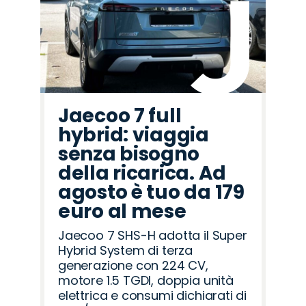
Rover
Romeo
Jaecoo 7 full
hybrid: viaggia
senza bisogno
della ricarica. Ad
agosto è tuo da 179
euro al mese
Jaecoo 7 SHS-H adotta il Super
Hybrid System di terza
generazione con 224 CV,
motore 1.5 TGDI, doppia unità
elettrica e consumi dichiarati di