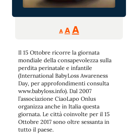
Reducir
Aumentar
Restablecer
A
A
A
tamaño
tamaño
tamaño
de
de
fuente.
Il 15 Ottobre ricorre la giornata
de
fuente
mondiale della consapevolezza sulla
fuente.
perdita perinatale e infantile
(International BabyLoss Awareness
Day, per approfondimenti consulta
www.babyloss.info). Dal 2007
l’associazione CiaoLapo Onlus
organizza anche in Italia questa
giornata. Le città coinvolte per il 15
Ottobre 2017 sono oltre sessanta in
tutto il paese.