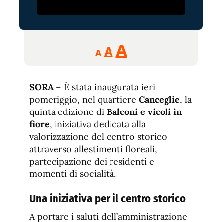
Reducir
Aumentar
Restablecer
A
A
A
tamaño
tamaño
tamaño
de
de
fuente.
SORA
– È stata inaugurata ieri
de
fuente
pomeriggio, nel quartiere
Canceglie
, la
fuente.
quinta edizione di
Balconi e vicoli in
fiore
, iniziativa dedicata alla
valorizzazione del centro storico
attraverso allestimenti floreali,
partecipazione dei residenti e
momenti di socialità.
Una iniziativa per il centro storico
A portare i saluti dell’amministrazione