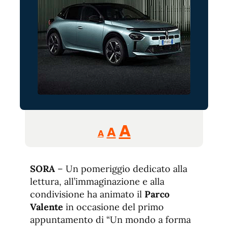
Reducir
Aumentar
Restablecer
A
A
A
tamaño
tamaño
tamaño
de
de
fuente.
SORA
– Un pomeriggio dedicato alla
de
fuente
lettura, all’immaginazione e alla
fuente.
condivisione ha animato il
Parco
Valente
in occasione del primo
appuntamento di “Un mondo a forma