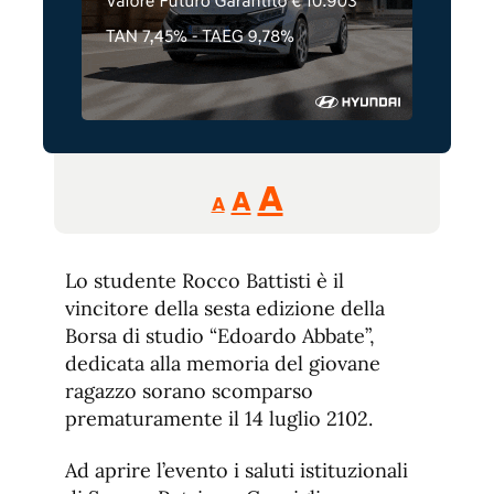
Reducir
Aumentar
Restablecer
A
A
A
tamaño
tamaño
tamaño
de
de
fuente.
Lo studente Rocco Battisti è il
de
fuente
vincitore della sesta edizione della
fuente.
Borsa di studio “Edoardo Abbate”,
dedicata alla memoria del giovane
ragazzo sorano scomparso
prematuramente il 14 luglio 2102.
Ad aprire l’evento i saluti istituzionali