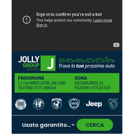
CERCA
‹
›