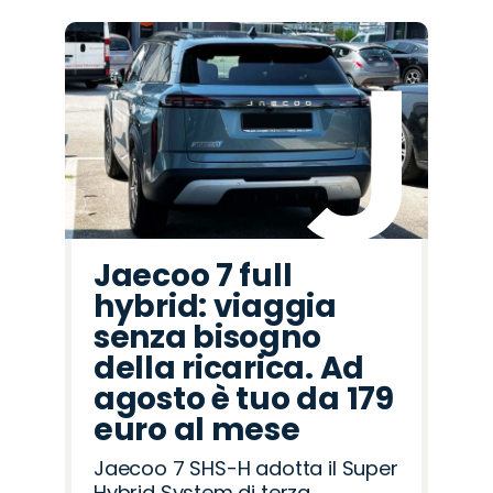
Promo
Promo
Promo
Promo
Promo
Promo
Promo
Promo
Promo
Promo
Promo
Promo
Promo
Promo
Promo
Alfa
Fiat
Mazda
Citroën
Jeep
Jaecoo
Land
Hyundai
Lancia
Seat
Opel
Peugeot
Cupra
Omoda
Abarth
Romeo
Rover
Jaecoo 7 full
hybrid: viaggia
senza bisogno
della ricarica. Ad
agosto è tuo da 179
euro al mese
Jaecoo 7 SHS-H adotta il Super
Hybrid System di terza