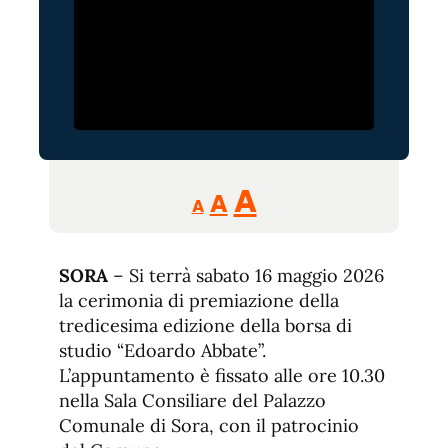
Reducir
Aumentar
Restablecer
A
A
A
tamaño
tamaño
tamaño
de
de
fuente.
SORA
– Si terrà sabato 16 maggio 2026
de
fuente
la cerimonia di premiazione della
fuente.
tredicesima edizione della borsa di
studio “Edoardo Abbate”.
L’appuntamento è fissato alle ore 10.30
nella Sala Consiliare del Palazzo
Comunale di Sora, con il patrocinio