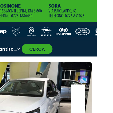
CERCA
›