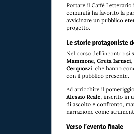
Portare il Caffè Letterario
comunità ha favorito la pa
avvicinare un pubblico eter
progetto.
Le storie protagoniste 
Nel corso dell’incontro si s
Mammone
,
Greta Iarusci
,
Cerquozzi
, che hanno cond
con il pubblico presente.
Ad arricchire il pomeriggio 
Alessio Reale
, inserito i
di ascolto e confronto, ma
narrazione come strumento 
Verso l’evento finale