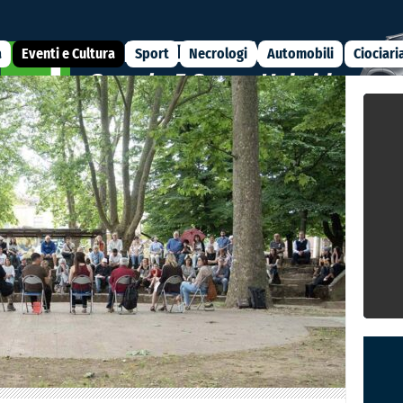
a
Eventi e Cultura
Sport
Necrologi
Automobili
Ciociari