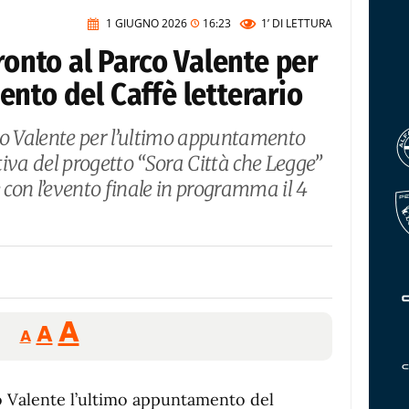
1 GIUGNO 2026
16:23
1’
DI LETTURA
ronto al Parco Valente per
nto del Caffè letterario
co Valente per l’ultimo appuntamento
ativa del progetto “Sora Città che Legge”
e con l’evento finale in programma il 4
Reducir
Aumentar
Restablecer
A
A
A
tamaño
tamaño
tamaño
de
de
fuente.
co Valente l’ultimo appuntamento del