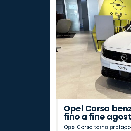
Land
Seat
Fiat
Jaecoo
Jeep
Abarth
Mazda
Citroën
Cupra
Lancia
Hyundai
Alfa
Omoda
Opel
Peugeot
Rover
Romeo
Opel Corsa benz
fino a fine agos
Opel Corsa torna protago