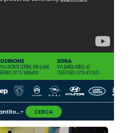
CERCA
›