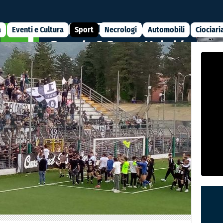
a
Eventi e Cultura
Sport
Necrologi
Automobili
Ciociari