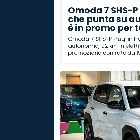
Omoda 7 SHS-P P
che punta su au
è in promo per 
Omoda 7 SHS-P Plug-in Hybr
autonomia, 92 km in elettr
promozione con rate da 19