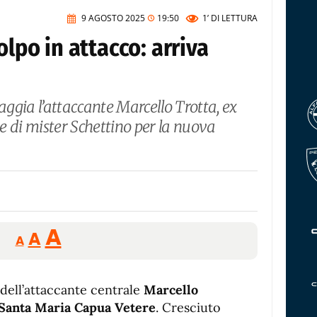
9 AGOSTO 2025
19:50
1’
DI LETTURA
olpo in attacco: arriva
aggia l’attaccante Marcello Trotta, ex
ne di mister Schettino per la nuova
Reducir
Aumentar
Restablecer
A
A
A
tamaño
tamaño
tamaño
de
de
fuente.
 dell’attaccante centrale
de
Marcello
fuente
Santa Maria Capua Vetere
. Cresciuto