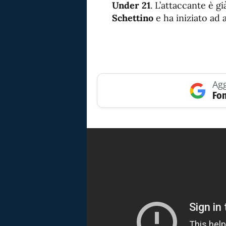
Under 21
. L’attaccante è g
Schettino
e ha iniziato ad 
Agg
Fon