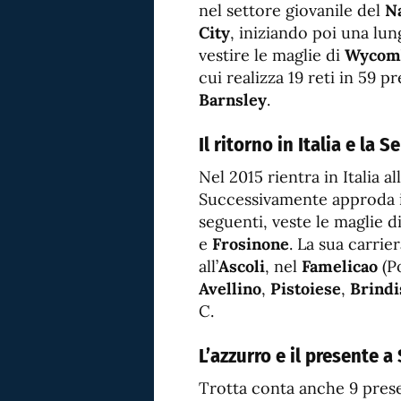
nel settore giovanile del
N
City
, iniziando poi una lun
vestire le maglie di
Wycom
cui realizza 19 reti in 59 p
Barnsley
.
Il ritorno in Italia e la S
Nel 2015 rientra in Italia all
Successivamente approda i
seguenti, veste le maglie d
e
Frosinone
. La sua carri
all’
Ascoli
, nel
Famelicao
(Po
Avellino
,
Pistoiese
,
Brindi
C.
L’azzurro e il presente a
Trotta conta anche 9 presen