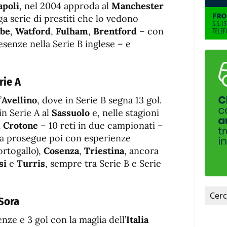
fuente.
apoli
, nel 2004 approda al
Manchester
ga serie di prestiti che lo vedono
be
,
Watford
,
Fulham
,
Brentford
– con
resenze nella Serie B inglese – e
erie A
’
Avellino
, dove in Serie B segna 13 gol.
n Serie A al
Sassuolo
e, nelle stagioni
i
Crotone
– 10 reti in due campionati –
era prosegue poi con esperienze
rtogallo),
Cosenza
,
Triestina
, ancora
si
e
Turris
, sempre tra Serie B e Serie
 Sora
ze e 3 gol con la maglia dell’
Italia