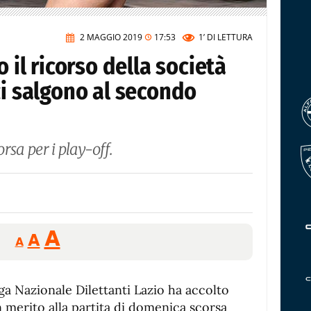
2 MAGGIO 2019
17:53
1’
DI LETTURA
o il ricorso della società
ci salgono al secondo
rsa per i play-off.
Reducir
Aumentar
Restablecer
A
A
A
tamaño
tamaño
tamaño
de
de
fuente.
ega Nazionale Dilettanti Lazio ha accolto
de
fuente
in merito alla partita di domenica scorsa