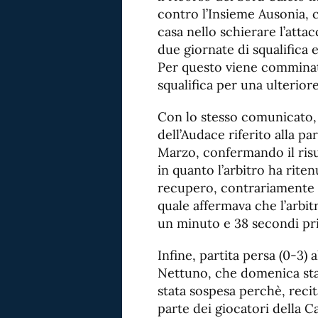
contro l’Insieme Ausonia, 
casa nello schierare l’att
due giornate di squalifica 
Per questo viene comminato
squalifica per una ulterior
Con lo stesso comunicato, i
dell’Audace riferito alla pa
Marzo, confermando il risul
in quanto l’arbitro ha riten
recupero, contrariamente a
quale affermava che l’arbitr
un minuto e 38 secondi pri
Infine, partita persa (0-3) 
Nettuno, che domenica sta
stata sospesa perchè, reci
parte dei giocatori della 