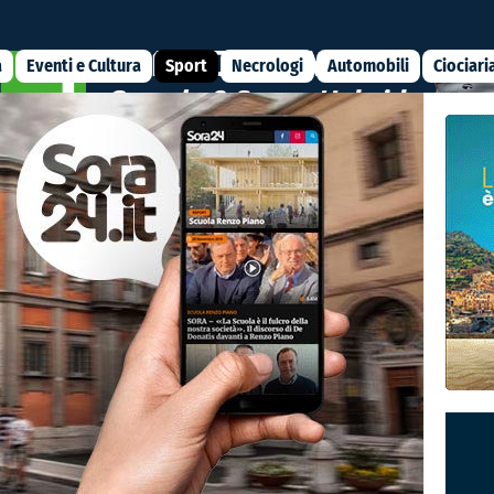
a
Eventi e Cultura
Sport
Necrologi
Automobili
Ciociari