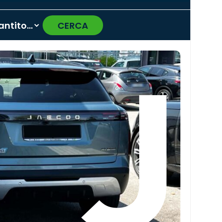
CERCA
›