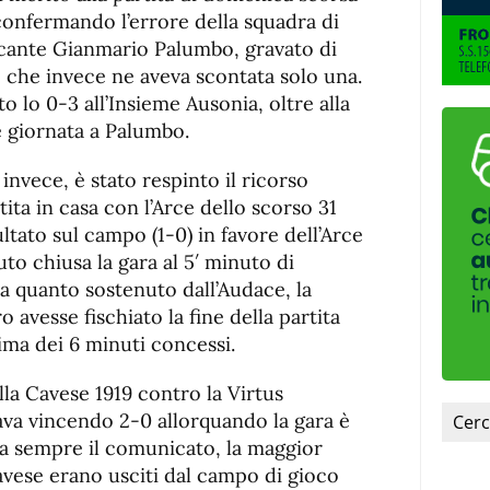
fuente.
confermando l’errore della squadra di
accante Gianmario Palumbo, gravato di
e che invece ne aveva scontata solo una.
 lo 0-3 all’Insieme Ausonia, oltre alla
e giornata a Palumbo.
nvece, è stato respinto il ricorso
rtita in casa con l’Arce dello scorso 31
tato sul campo (1-0) in favore dell’Arce
uto chiusa la gara al 5′ minuto di
 quanto sostenuto dall’Audace, la
o avesse fischiato la fine della partita
ma dei 6 minuti concessi.
alla Cavese 1919 contro la Virtus
va vincendo 2-0 allorquando la gara è
ta sempre il comunicato, la maggior
Cavese erano usciti dal campo di gioco