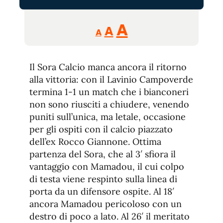
Reducir
Aumentar
Restablecer
A
A
A
tamaño
tamaño
tamaño
de
de
fuente.
Il Sora Calcio manca ancora il ritorno
de
fuente
alla vittoria: con il Lavinio Campoverde
fuente.
termina 1-1 un match che i bianconeri
non sono riusciti a chiudere, venendo
puniti sull’unica, ma letale, occasione
per gli ospiti con il calcio piazzato
dell’ex Rocco Giannone. Ottima
partenza del Sora, che al 3′ sfiora il
vantaggio con Mamadou, il cui colpo
di testa viene respinto sulla linea di
porta da un difensore ospite. Al 18′
ancora Mamadou pericoloso con un
destro di poco a lato. Al 26′ il meritato