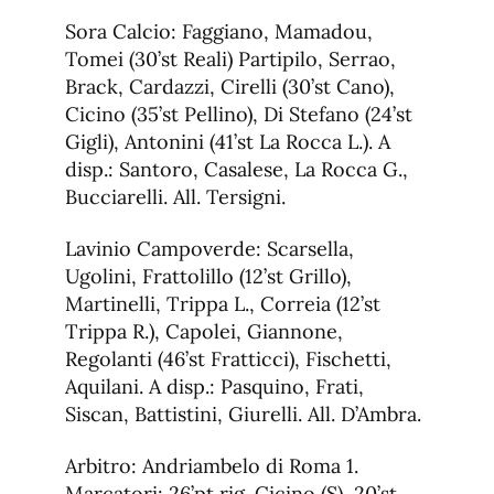
Sora Calcio: Faggiano, Mamadou,
Tomei (30’st Reali) Partipilo, Serrao,
Brack, Cardazzi, Cirelli (30’st Cano),
Cicino (35’st Pellino), Di Stefano (24’st
Gigli), Antonini (41’st La Rocca L.). A
disp.: Santoro, Casalese, La Rocca G.,
Bucciarelli. All. Tersigni.
Lavinio Campoverde: Scarsella,
Ugolini, Frattolillo (12’st Grillo),
Martinelli, Trippa L., Correia (12’st
Trippa R.), Capolei, Giannone,
Regolanti (46’st Fratticci), Fischetti,
Aquilani. A disp.: Pasquino, Frati,
Siscan, Battistini, Giurelli. All. D’Ambra.
Arbitro: Andriambelo di Roma 1.
Marcatori: 26’pt rig. Cicino (S), 20’st