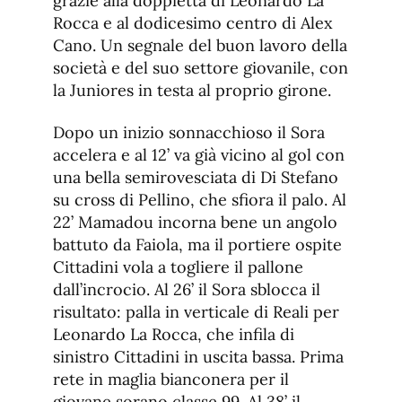
grazie alla doppietta di Leonardo La
Rocca e al dodicesimo centro di Alex
Cano. Un segnale del buon lavoro della
società e del suo settore giovanile, con
la Juniores in testa al proprio girone.
Dopo un inizio sonnacchioso il Sora
accelera e al 12’ va già vicino al gol con
una bella semirovesciata di Di Stefano
su cross di Pellino, che sfiora il palo. Al
22’ Mamadou incorna bene un angolo
battuto da Faiola, ma il portiere ospite
Cittadini vola a togliere il pallone
dall’incrocio. Al 26’ il Sora sblocca il
risultato: palla in verticale di Reali per
Leonardo La Rocca, che infila di
sinistro Cittadini in uscita bassa. Prima
rete in maglia bianconera per il
giovane sorano classe 99. Al 38’ il