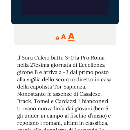
Reducir
Aumentar
Restablecer
A
A
A
tamaño
tamaño
tamaño
de
de
fuente.
Il Sora Calcio batte 3-0 la Pro Roma
de
fuente
nella 27esima giornata di Eccellenza
fuente.
girone B e arriva a -3 dal primo posto
alla vigilia dello scontro diretto in casa
della capolista Tor Sapienza.
Nonostante le assenze di Casalese,
Brack, Tomei e Cardazzi, i bianconeri
trovano nuova linfa dai giovani (ben 6
gli under in campo al fischio d’inizio) e
regolano i romani, ultimi in classifica,