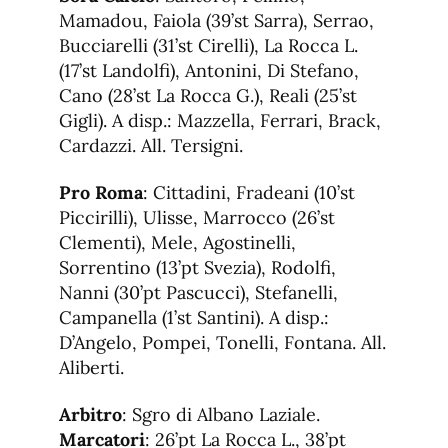
Mamadou, Faiola (39’st Sarra), Serrao,
Bucciarelli (31’st Cirelli), La Rocca L.
(17’st Landolfi), Antonini, Di Stefano,
Cano (28’st La Rocca G.), Reali (25’st
Gigli). A disp.: Mazzella, Ferrari, Brack,
Cardazzi. All. Tersigni.
Pro Roma
: Cittadini, Fradeani (10’st
Piccirilli), Ulisse, Marrocco (26’st
Clementi), Mele, Agostinelli,
Sorrentino (13’pt Svezia), Rodolfi,
Nanni (30’pt Pascucci), Stefanelli,
Campanella (1’st Santini). A disp.:
D’Angelo, Pompei, Tonelli, Fontana. All.
Aliberti.
Arbitro
: Sgro di Albano Laziale.
Marcatori
: 26’pt La Rocca L., 38’pt