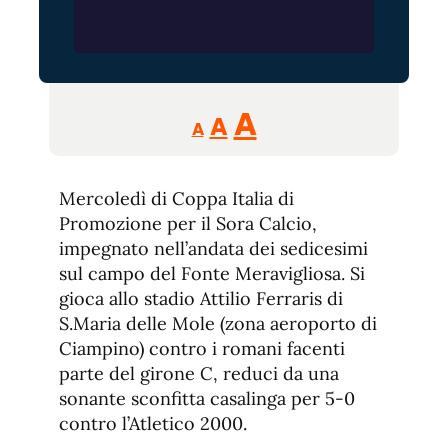
Reducir
Aumentar
Restablecer
A
A
A
tamaño
tamaño
tamaño
de
de
fuente.
Mercoledì di Coppa Italia di
de
fuente
Promozione per il Sora Calcio,
fuente.
impegnato nell’andata dei sedicesimi
sul campo del Fonte Meravigliosa. Si
gioca allo stadio Attilio Ferraris di
S.Maria delle Mole (zona aeroporto di
Ciampino) contro i romani facenti
parte del girone C, reduci da una
sonante sconfitta casalinga per 5-0
contro l’Atletico 2000.