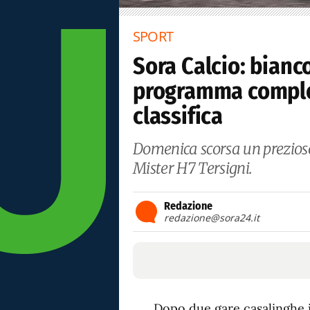
SPORT
Sora Calcio: biancon
programma complet
classifica
Domenica scorsa un prezioso
Mister H7 Tersigni.
Redazione
redazione@sora24.it
Dopo due gare casalinghe i