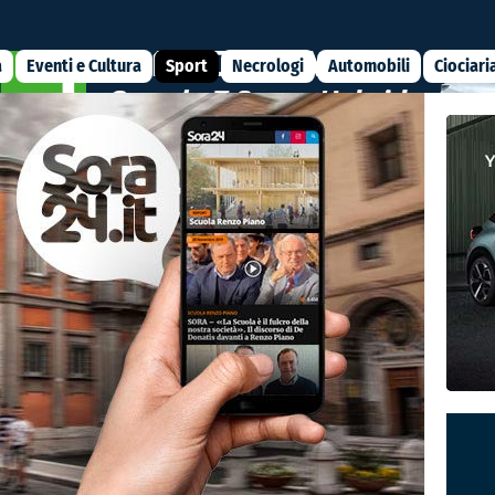
a
Eventi e Cultura
Sport
Necrologi
Automobili
Ciociari