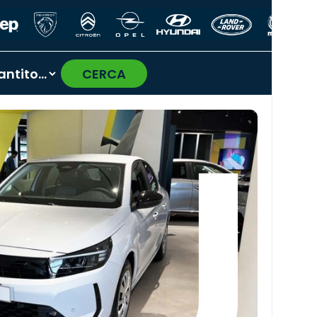
CERCA
›