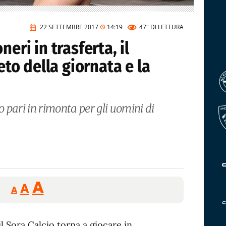
22 SETTEMBRE 2017
14:19
47"
DI LETTURA
eri in trasferta, il
o della giornata e la
 pari in rimonta per gli uomini di
Reducir
Aumentar
Restablecer
A
A
A
tamaño
tamaño
tamaño
de
de
fuente.
l Sora Calcio torna a giocare in