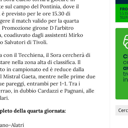
de
fuente
e sul campo del Pontinia, dove il
fuente.
a è previsto per le ore 15.30 di
ere il match valido per la quarta
 Promozione girone D l’arbitro
 coadiuvato dagli assistenti Mirko
 Salvatori di Tivoli.
 con il Tecchiena, il Sora cercherà di
tare nella zona alta di classifica. Il
to in campionato ed è reduce dalla
el Mistral Gaeta, mentre nelle prime due
e pareggi, entrambi per 1-1. Tra i
rrao, in dubbio Cardazzi e Pagnani, alle
ari.
eto della quarta giornata:
no-Alatri