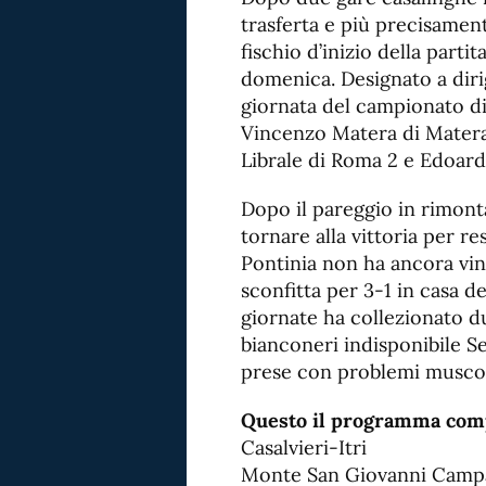
trasferta e più precisament
fischio d’inizio della partit
domenica. Designato a dirig
giornata del campionato di
Vincenzo Matera di Matera,
Librale di Roma 2 e Edoardo
Dopo il pareggio in rimonta
tornare alla vittoria per res
Pontinia non ha ancora vin
sconfitta per 3-1 in casa d
giornate ha collezionato du
bianconeri indisponibile Se
prese con problemi muscol
Questo il programma compl
Casalvieri-Itri
Monte San Giovanni Campa