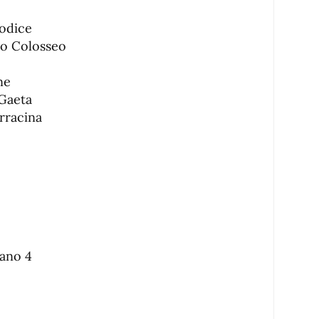
odice
no Colosseo
ne
 Gaeta
rracina
ano 4