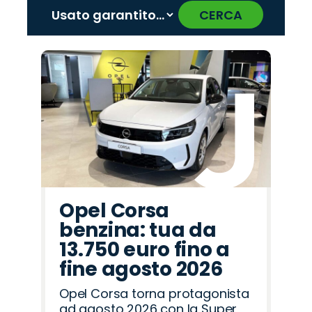
CERCA
‹
›
Promo
Promo
Promo
Promo
Promo
Promo
Promo
Promo
Promo
Promo
Promo
Promo
Promo
Promo
Promo
Fiat
Abarth
Alfa
Jaecoo
Seat
Land
Jeep
Mazda
Citroën
Hyundai
Omoda
Peugeot
Opel
Cupra
Lancia
Romeo
Rover
Opel Corsa
benzina: tua da
13.750 euro fino a
fine agosto 2026
Opel Corsa torna protagonista
ad agosto 2026 con la Super