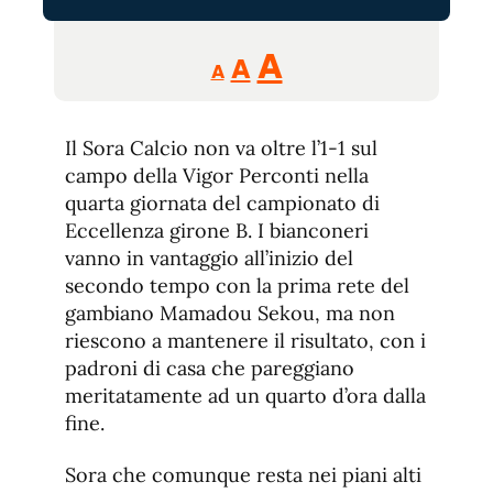
Reducir
Aumentar
Restablecer
A
A
A
tamaño
tamaño
tamaño
de
de
fuente.
Il Sora Calcio non va oltre l’1-1 sul
de
fuente
campo della Vigor Perconti nella
fuente.
quarta giornata del campionato di
Eccellenza girone B. I bianconeri
vanno in vantaggio all’inizio del
secondo tempo con la prima rete del
gambiano Mamadou Sekou, ma non
riescono a mantenere il risultato, con i
padroni di casa che pareggiano
meritatamente ad un quarto d’ora dalla
fine.
Sora che comunque resta nei piani alti