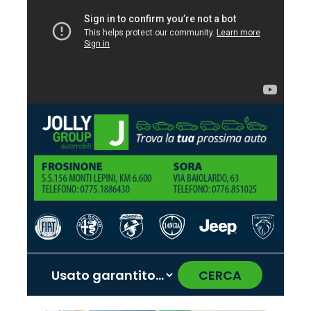
CERCA
‹
›