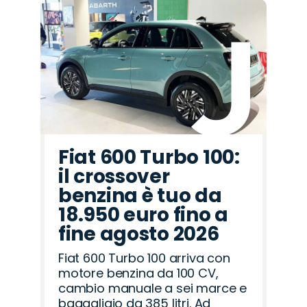
Promo
Promo
Promo
Promo
Promo
Promo
Promo
Promo
Promo
Promo
Promo
Promo
Promo
Promo
Promo
Fiat
Land
Hyundai
Jeep
Citroën
Alfa
Lancia
Jaecoo
Mazda
Seat
Cupra
Peugeot
Omoda
Opel
Abarth
Rover
Romeo
Fiat 600 Turbo 100:
il crossover
benzina è tuo da
18.950 euro fino a
fine agosto 2026
Fiat 600 Turbo 100 arriva con
motore benzina da 100 CV,
cambio manuale a sei marce e
bagagliaio da 385 litri. Ad