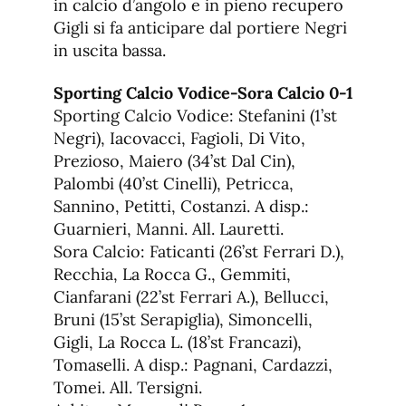
in calcio d’angolo e in pieno recupero
Gigli si fa anticipare dal portiere Negri
in uscita bassa.
Sporting Calcio Vodice-Sora Calcio 0-1
Sporting Calcio Vodice: Stefanini (1’st
Negri), Iacovacci, Fagioli, Di Vito,
Prezioso, Maiero (34’st Dal Cin),
Palombi (40’st Cinelli), Petricca,
Sannino, Petitti, Costanzi. A disp.:
Guarnieri, Manni. All. Lauretti.
Sora Calcio: Faticanti (26’st Ferrari D.),
Recchia, La Rocca G., Gemmiti,
Cianfarani (22’st Ferrari A.), Bellucci,
Bruni (15’st Serapiglia), Simoncelli,
Gigli, La Rocca L. (18’st Francazi),
Tomaselli. A disp.: Pagnani, Cardazzi,
Tomei. All. Tersigni.