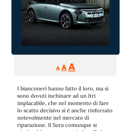
Reducir
Aumentar
Restablecer
A
A
A
tamaño
tamaño
tamaño
de
de
fuente.
I bianconeri hanno fatto il loro, ma si
de
fuente
sono dovuti inchinare ad un Itri
fuente.
implacabile, che nel momento di fare
lo scatto decisivo si è anche rinforzato
notevolmente nel mercato di
riparazione. Il Sora comunque si