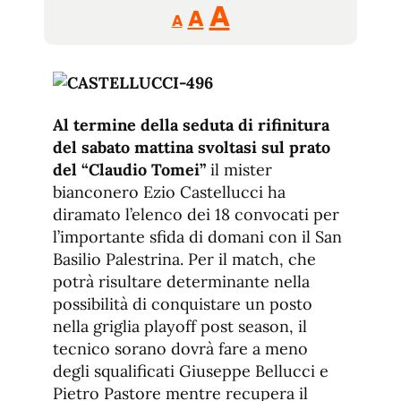
Reducir
Aumentar
Restablecer
A
A
A
tamaño
tamaño
tamaño
de
de
fuente.
de
fuente
fuente.
Al termine della seduta di rifinitura
del sabato mattina svoltasi sul prato
del “Claudio Tomei”
il mister
bianconero Ezio Castellucci ha
diramato l’elenco dei 18 convocati per
l’importante sfida di domani con il San
Basilio Palestrina. Per il match, che
potrà risultare determinante nella
possibilità di conquistare un posto
nella griglia playoff post season, il
tecnico sorano dovrà fare a meno
degli squalificati Giuseppe Bellucci e
Pietro Pastore mentre recupera il