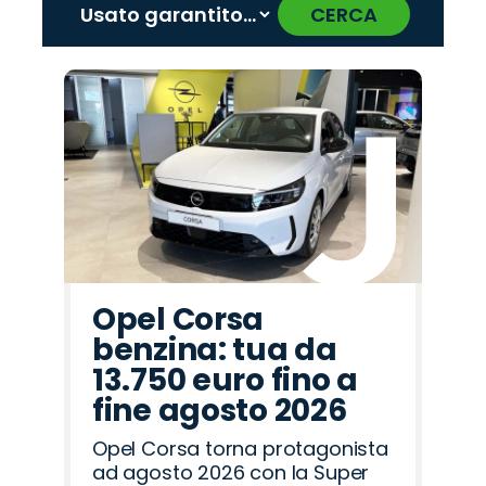
CERCA
‹
›
Promo
Promo
Promo
Promo
Promo
Promo
Promo
Promo
Promo
Promo
Promo
Promo
Promo
Promo
Promo
Opel
Cupra
Alfa
Hyundai
Fiat
Abarth
Seat
Mazda
Jeep
Citroën
Peugeot
Jaecoo
Omoda
Lancia
Land
Romeo
Rover
Opel Corsa
benzina: tua da
13.750 euro fino a
fine agosto 2026
Opel Corsa torna protagonista
ad agosto 2026 con la Super