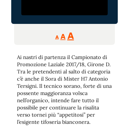
Reducir
Aumentar
Restablecer
A
A
A
tamaño
tamaño
tamaño
de
de
fuente.
Ai nastri di partenza il Campionato di
de
fuente
Promozione Laziale 2017/18, Girone D.
fuente.
Tra le pretendenti al salto di categoria
c’è anche il Sora di Mister H7 Antonio
Tersigni. Il tecnico sorano, forte di una
possente maggioranza volsca
nell’organico, intende fare tutto il
possibile per continuare la risalita
verso tornei più “appetitosi” per
l’esigente tifoseria bianconera.