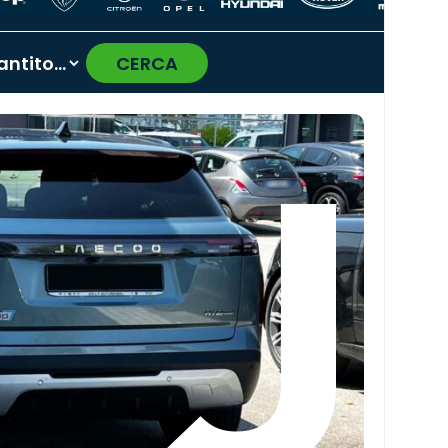
CERCA
›