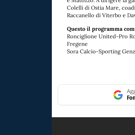
e Matozzo. A dirigere la ga
Colelli di Ostia Mare, coad
Raccanello di Viterbo e Da
Questo il programma compl
Ronciglione United-Pro Rom
Fregene
Sora Calcio-Sporting Genza
Agg
Fon