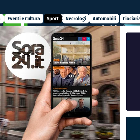
a
Eventi e Cultura
Sport
Necrologi
Automobili
Ciociari