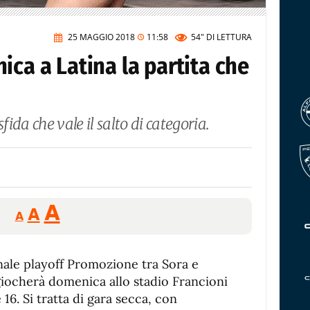
25 MAGGIO 2018
11:58
54"
DI LETTURA
ica a Latina la partita che
fida che vale il salto di categoria.
Reducir
Aumentar
Restablecer
A
A
A
tamaño
tamaño
tamaño
de
de
fuente.
nale playoff Promozione tra Sora e
de
fuente
iocherà domenica allo stadio Francioni
fuente.
 16. Si tratta di gara secca, con