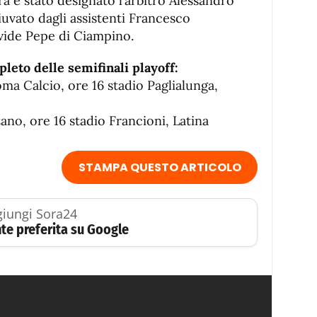
ra è stato designato l’arbitro Alessandro
iuvato dagli assistenti Francesco
vide Pepe di Ciampino.
eto delle semifinali playoff:
a Calcio, ore 16 stadio Paglialunga,
no, ore 16 stadio Francioni, Latina
STAMPA QUESTO ARTICOLO
iungi Sora24
te preferita su Google