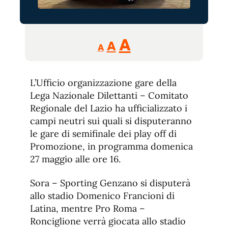
Reducir
Aumentar
Restablecer
A
A
A
tamaño
tamaño
tamaño
de
de
fuente.
L’Ufficio organizzazione gare della
de
fuente
Lega Nazionale Dilettanti – Comitato
fuente.
Regionale del Lazio ha ufficializzato i
campi neutri sui quali si disputeranno
le gare di semifinale dei play off di
Promozione, in programma domenica
27 maggio alle ore 16.
Sora – Sporting Genzano si disputerà
allo stadio Domenico Francioni di
Latina, mentre Pro Roma –
Ronciglione verrà giocata allo stadio