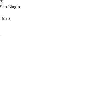
eo
San Biagio
lforte
i