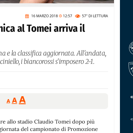
16 MARZO 2018
12:57
57"
DI LETTURA
ica al Tomei arriva il
a e la classifica aggiornata. All'andata,
iniello, i biancorossi s'imposero 2-1.
Reducir
Aumentar
Restablecer
A
A
A
tamaño
tamaño
tamaño
de
de
fuente.
care allo stadio Claudio Tomei dopo più
de
fuente
 giornata del campionato di Promozione