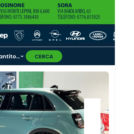
CERCA
›