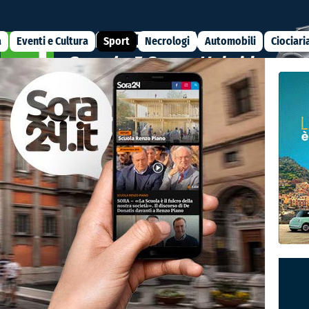
a
Eventi e Cultura
Sport
Necrologi
Automobili
Ciociari