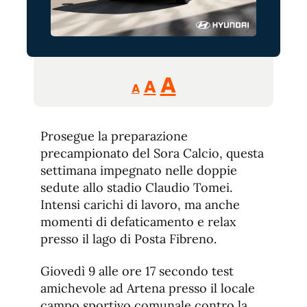
Reducir
Aumentar
Restablecer
A
A
A
tamaño
tamaño
tamaño
de
de
fuente.
Prosegue la preparazione
de
fuente
precampionato del Sora Calcio, questa
fuente.
settimana impegnato nelle doppie
sedute allo stadio Claudio Tomei.
Intensi carichi di lavoro, ma anche
momenti di defaticamento e relax
presso il lago di Posta Fibreno.
Giovedì 9 alle ore 17 secondo test
amichevole ad Artena presso il locale
campo sportivo comunale contro la