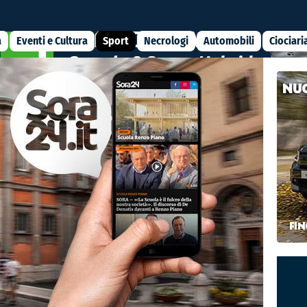
a
Eventi e Cultura
Sport
Necrologi
Automobili
Ciociari