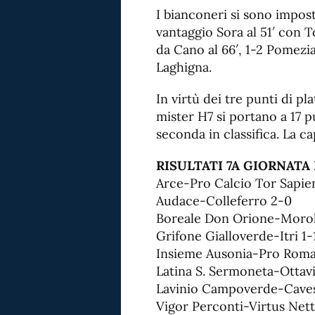
I bianconeri si sono impost
vantaggio Sora al 51′ con 
da Cano al 66′, 1-2 Pomezia
Laghigna.
In virtù dei tre punti di pl
mister H7 si portano a 17 p
seconda in classifica. La c
RISULTATI 7A GIORNATA
Arce-Pro Calcio Tor Sapien
Audace-Colleferro 2-0
Boreale Don Orione-Morol
Grifone Gialloverde-Itri 1-
Insieme Ausonia-Pro Roma
Latina S. Sermoneta-Ottav
Lavinio Campoverde-Caves
Vigor Perconti-Virtus Net