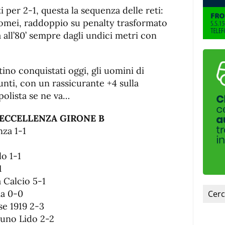
i per 2-1, questa la sequenza delle reti:
Tomei, raddoppio su penalty trasformato
 all’80’ sempre dagli undici metri con
atino conquistati oggi, gli uomini di
unti, con un rassicurante +4 sulla
apolista se ne va…
 ECCELLENZA GIRONE B
za 1-1
o 1-1
1
 Calcio 5-1
ia 0-0
e 1919 2-3
tuno Lido 2-2