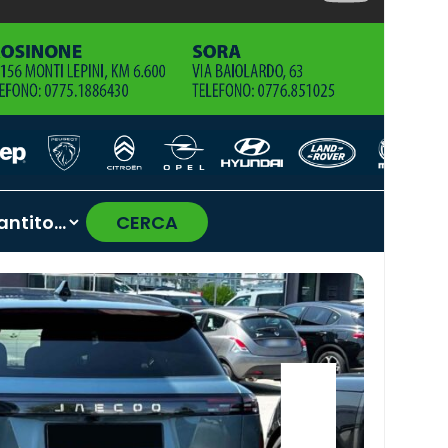
CERCA
›