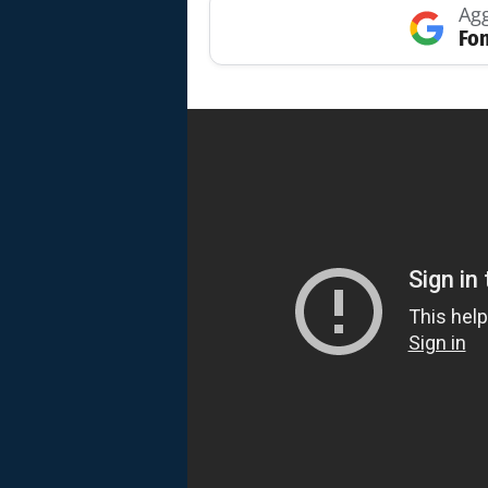
Agg
Fon