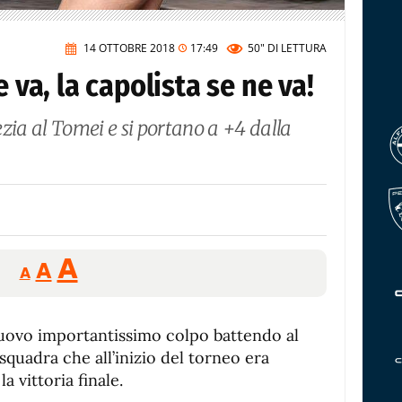
14 OTTOBRE 2018
17:49
50"
DI LETTURA
e va, la capolista se ne va!
zia al Tomei e si portano a +4 dalla
Reducir
Aumentar
Restablecer
A
A
A
tamaño
tamaño
tamaño
de
de
fuente.
nuovo importantissimo colpo battendo al
de
fuente
quadra che all’inizio del torneo era
fuente.
a vittoria finale.