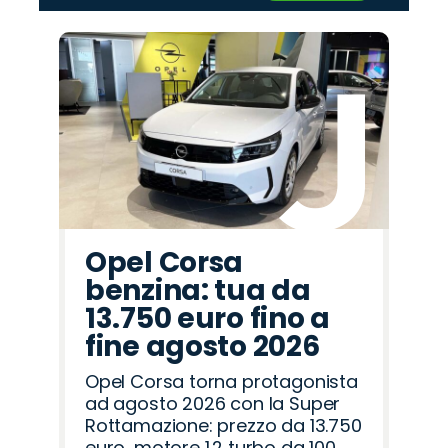
‹
›
Promo
Promo
Promo
Promo
Promo
Promo
Promo
Promo
Promo
Promo
Promo
Promo
Promo
Promo
Promo
Jeep
Seat
Cupra
Fiat
Land
Mazda
Opel
Abarth
Hyundai
Jaecoo
Alfa
Citroën
Omoda
Lancia
Peugeot
Rover
Romeo
Opel Corsa
benzina: tua da
13.750 euro fino a
fine agosto 2026
Opel Corsa torna protagonista
ad agosto 2026 con la Super
Rottamazione: prezzo da 13.750
euro, motore 1.2 turbo da 100