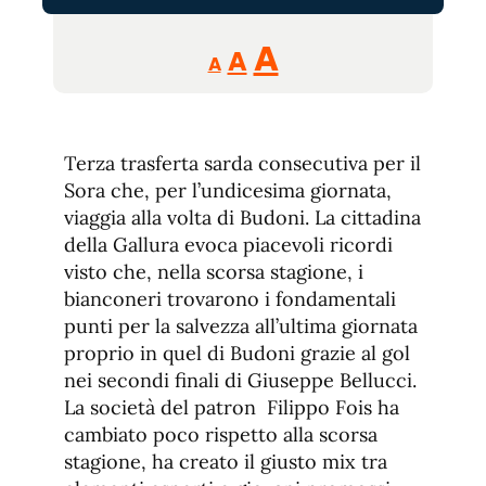
Reducir
Aumentar
Restablecer
A
A
A
tamaño
tamaño
tamaño
de
de
fuente.
de
fuente
Terza trasferta sarda consecutiva per il
fuente.
Sora che, per l’undicesima giornata,
viaggia alla volta di Budoni. La cittadina
della Gallura evoca piacevoli ricordi
visto che, nella scorsa stagione, i
bianconeri trovarono i fondamentali
punti per la salvezza all’ultima giornata
proprio in quel di Budoni grazie al gol
nei secondi finali di Giuseppe Bellucci.
La società del patron Filippo Fois ha
cambiato poco rispetto alla scorsa
stagione, ha creato il giusto mix tra