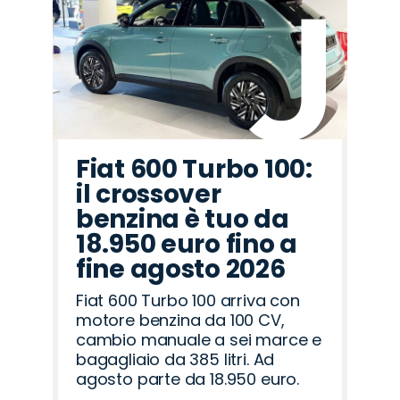
Seat
Lancia
Land
Alfa
Opel
Peugeot
Cupra
Citroën
Jaecoo
Jeep
Hyundai
Omoda
Mazda
Fiat
Abarth
Rover
Romeo
Fiat 600 Turbo 100:
il crossover
benzina è tuo da
18.950 euro fino a
fine agosto 2026
Fiat 600 Turbo 100 arriva con
motore benzina da 100 CV,
cambio manuale a sei marce e
bagagliaio da 385 litri. Ad
agosto parte da 18.950 euro.