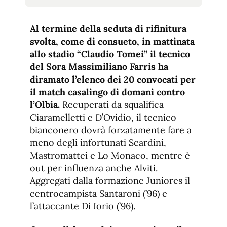
tamaño
tamaño
de
de
fuente.
Al termine della seduta di rifinitura
de
fuente
svolta, come di consueto, in mattinata
fuente.
allo stadio “Claudio Tomei” il tecnico
del Sora Massimiliano Farris ha
diramato l’elenco dei 20 convocati per
il match casalingo di domani contro
l’Olbia.
Recuperati da squalifica
Ciaramelletti e D’Ovidio, il tecnico
bianconero dovrà forzatamente fare a
meno degli infortunati Scardini,
Mastromattei e Lo Monaco, mentre è
out per influenza anche Alviti.
Aggregati dalla formazione Juniores il
centrocampista Santaroni (’96) e
l’attaccante Di Iorio (’96).