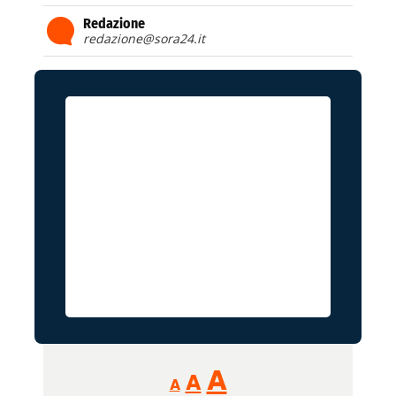
Redazione
redazione@sora24.it
Reducir
Aumentar
Restablecer
A
A
A
tamaño