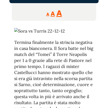
Reducir
Aumentar
Restablecer
A
A
A
tamaño
tamaño
tamaño
de
de
fuente.
de
fuente
fuente.
Termina finalmente la striscia negativa
in casa bianconera. Il Sora batte nel big
match del “Tomei” il Torre Neapolis
per 1 a 0 grazie alla rete di Pastore nel
primo tempo. I ragazzi di mister
Castellucci hanno mostrato quello che
si era già intravisto nella scorsa partita
si Sarno, cioè determinazione, cuore e
soprattutto tanto, tanto orgoglio;
questa volta in più è arrivato anche il
risultato. La partita è stata molto