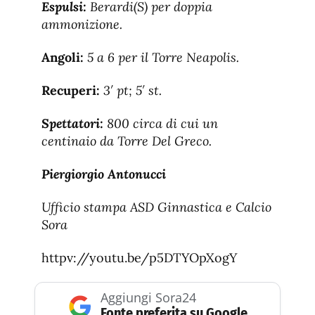
Espulsi:
Berardi(S) per doppia
ammonizione.
Angoli:
5 a 6 per il Torre Neapolis.
Recuperi:
3′ pt; 5′ st.
Spettatori:
800 circa di cui un
centinaio da Torre Del Greco.
Piergiorgio Antonucci
Ufficio stampa ASD Ginnastica e Calcio
Sora
httpv://youtu.be/p5DTYOpXogY
Aggiungi Sora24
Fonte preferita su Google