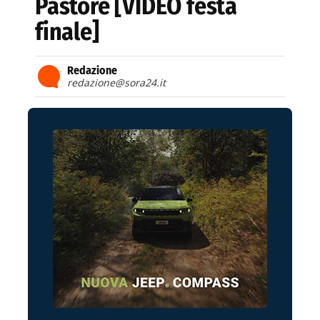
Pastore [VIDEO festa
finale]
Redazione
redazione@sora24.it