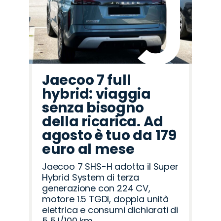
Rover
Romeo
Jaecoo 7 full
hybrid: viaggia
senza bisogno
della ricarica. Ad
agosto è tuo da 179
euro al mese
Jaecoo 7 SHS-H adotta il Super
Hybrid System di terza
generazione con 224 CV,
motore 1.5 TGDI, doppia unità
elettrica e consumi dichiarati di
5,5 l/100 km.