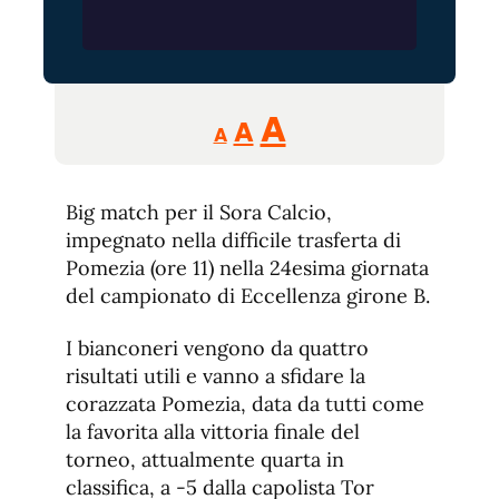
Reducir
Aumentar
Restablecer
A
A
A
tamaño
tamaño
tamaño
de
de
fuente.
Big match per il Sora Calcio,
de
fuente
impegnato nella difficile trasferta di
fuente.
Pomezia (ore 11) nella 24esima giornata
del campionato di Eccellenza girone B.
I bianconeri vengono da quattro
risultati utili e vanno a sfidare la
corazzata Pomezia, data da tutti come
la favorita alla vittoria finale del
torneo, attualmente quarta in
classifica, a -5 dalla capolista Tor