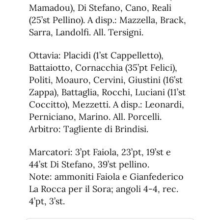
Mamadou), Di Stefano, Cano, Reali
(25’st Pellino). A disp.: Mazzella, Brack,
Sarra, Landolfi. All. Tersigni.
Ottavia: Placidi (1’st Cappelletto),
Battaiotto, Cornacchia (35’pt Felici),
Politi, Moauro, Cervini, Giustini (16’st
Zappa), Battaglia, Rocchi, Luciani (11’st
Coccitto), Mezzetti. A disp.: Leonardi,
Perniciano, Marino. All. Porcelli.
Arbitro: Tagliente di Brindisi.
Marcatori: 3’pt Faiola, 23’pt, 19’st e
44’st Di Stefano, 39’st pellino.
Note: ammoniti Faiola e Gianfederico
La Rocca per il Sora; angoli 4-4, rec.
4’pt, 3’st.