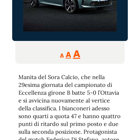
Reducir
Aumentar
Restablecer
A
A
A
tamaño
tamaño
tamaño
de
de
fuente.
Manita del Sora Calcio, che nella
de
fuente
29esima giornata del campionato di
fuente.
Eccellenza girone B batte 5-0 l’Ottavia
e si avvicina nuovamente al vertice
della classifica. I bianconeri adesso
sono quarti a quota 47 e hanno quattro
punti di ritardo sul primo posto e due
sulla seconda posizione. Protagonista
del match Federico Di Stefano, autore