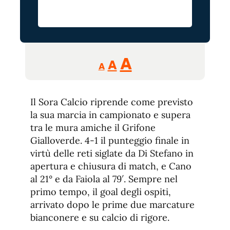
Reducir
Aumentar
Restablecer
A
A
A
tamaño
tamaño
tamaño
de
de
fuente.
Il Sora Calcio riprende come previsto
de
fuente
la sua marcia in campionato e supera
fuente.
tra le mura amiche il Grifone
Gialloverde. 4-1 il punteggio finale in
virtù delle reti siglate da Di Stefano in
apertura e chiusura di match, e Cano
al 21° e da Faiola al 79′. Sempre nel
primo tempo, il goal degli ospiti,
arrivato dopo le prime due marcature
bianconere e su calcio di rigore.