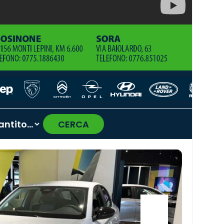
CERCA
›