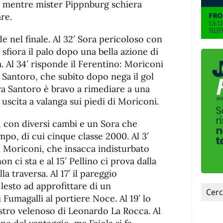
 mentre mister Pippnburg schiera
re.
 nel finale. Al 32′ Sora pericoloso con
fiora il palo dopo una bella azione di
a. Al 34′ risponde il Ferentino: Moriconi
 Santoro, che subito dopo nega il gol
ora Santoro è bravo a rimediare a una
 uscita a valanga sui piedi di Moriconi.
 con diversi cambi e un Sora che
mpo, di cui cinque classe 2000. Al 3′
 Moriconi, che insacca indisturbato
 non ci sta e al 15′ Pellino ci prova dalla
a traversa. Al 17′ il pareggio
lesto ad approfittare di un
 Fumagalli al portiere Noce. Al 19′ lo
stro velenoso di Leonardo La Rocca. Al