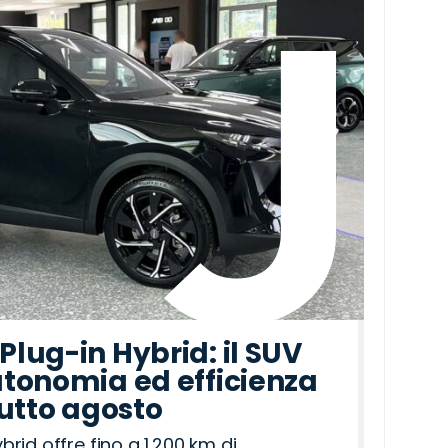
lug-in Hybrid: il SUV
tonomia ed efficienza
tutto agosto
id offre fino a 1.200 km di