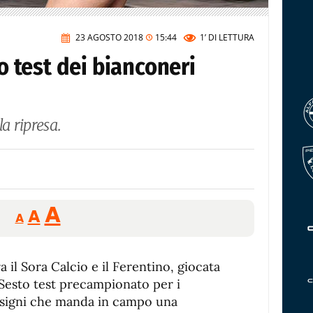
23 AGOSTO 2018
15:44
1’
DI LETTURA
to test dei bianconeri
la ripresa.
Reducir
Aumentar
Restablecer
A
A
A
tamaño
tamaño
tamaño
de
de
fuente.
a il Sora Calcio e il Ferentino, giocata
de
fuente
 Sesto test precampionato per i
fuente.
rsigni che manda in campo una