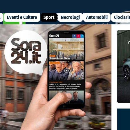
a
Eventi e Cultura
Sport
Necrologi
Automobili
Ciociari