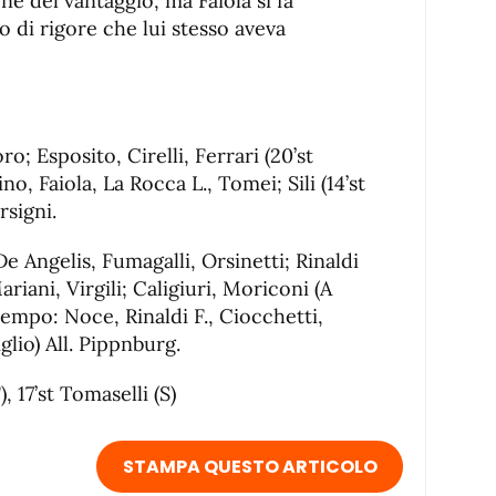
one del vantaggio, ma Faiola si fa
o di rigore che lui stesso aveva
ro; Esposito, Cirelli, Ferrari (20’st
no, Faiola, La Rocca L., Tomei; Sili (14’st
rsigni.
De Angelis, Fumagalli, Orsinetti; Rinaldi
riani, Virgili; Caligiuri, Moriconi (A
tempo: Noce, Rinaldi F., Ciocchetti,
glio) All. Pippnburg.
), 17’st Tomaselli (S)
STAMPA QUESTO ARTICOLO