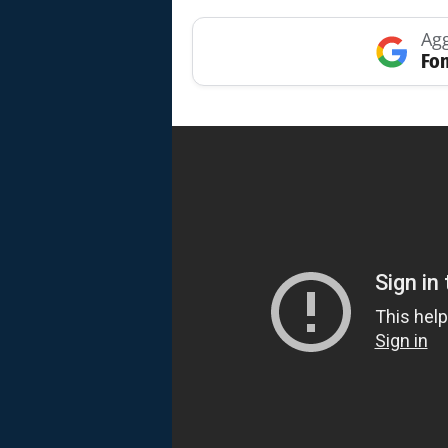
Agg
Fon