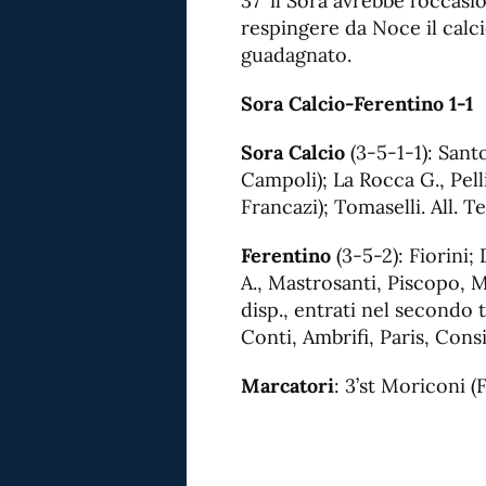
37′ il Sora avrebbe l’occasi
respingere da Noce il calci
guadagnato.
Sora Calcio-Ferentino 1-1
Sora Calcio
(3-5-1-1): Santo
Campoli); La Rocca G., Pelli
Francazi); Tomaselli. All. Te
Ferentino
(3-5-2): Fiorini; 
A., Mastrosanti, Piscopo, Ma
disp., entrati nel secondo 
Conti, Ambrifi, Paris, Consi
Marcatori
: 3’st Moriconi (F