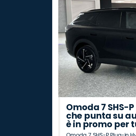
Omoda 7 SHS-P P
che punta su au
è in promo per 
Omoda 7 SHS-P Plug-in Hybr