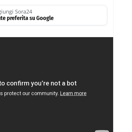
iungi Sora24
te preferita su Google