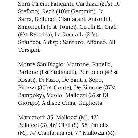
Sora Calcio: Faticanti, Cardazzi (21’st Di
Stefano), Reali (40’st Gemmiti), Di
Sarra, Bellucci, Cianfarani, Antonini,
Simoncelli (9’st Tomei), Cirelli E., Gigli
(9’st Recchia), La Rocca L. (21’st
Sciucco). A disp.: Santoro, Alfonso. All.
Tersigni.
Monte San Biagio: Matrone, Panella,
Barlone (1’st Stefanelli), Bertocco (43’st
Rosati), Di Fazio, De Santis, Sepe,
Pirozzi (30’pt Conte), De Simone (37’st
Bampoky), Vuolo, Mallozzi (37’st Di
Giorgio). A disp.: Cima, Guglietta.
Marcatori: 35′ Mallozzi (M), 43′
Bellucci (S), 46′ Gigli (S), 58′ Panella
(M), 74′ Cianfarani (S), 77′ Mallozzi (M).