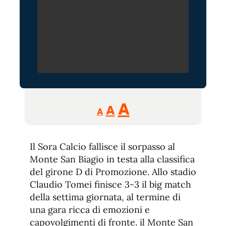
Reducir
Aumentar
Restablecer
A
A
A
tamaño
tamaño
tamaño
de
de
fuente.
Il Sora Calcio fallisce il sorpasso al
de
fuente
Monte San Biagio in testa alla classifica
fuente.
del girone D di Promozione. Allo stadio
Claudio Tomei finisce 3-3 il big match
della settima giornata, al termine di
una gara ricca di emozioni e
capovolgimenti di fronte. il Monte San