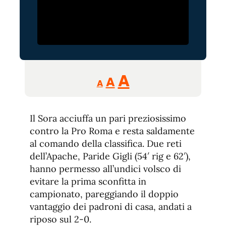
Reducir
Aumentar
Restablecer
A
A
A
tamaño
tamaño
tamaño
de
de
fuente.
Il Sora acciuffa un pari preziosissimo
de
fuente
contro la Pro Roma e resta saldamente
fuente.
al comando della classifica. Due reti
dell’Apache, Paride Gigli (54′ rig e 62′),
hanno permesso all’undici volsco di
evitare la prima sconfitta in
campionato, pareggiando il doppio
vantaggio dei padroni di casa, andati a
riposo sul 2-0.