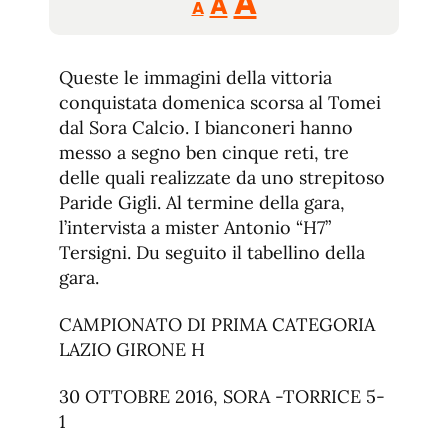
Aumentar
A
A
A
tamaño
tamaño
tamaño
de
de
fuente.
Queste le immagini della vittoria
de
fuente
conquistata domenica scorsa al Tomei
fuente.
dal Sora Calcio. I bianconeri hanno
messo a segno ben cinque reti, tre
delle quali realizzate da uno strepitoso
Paride Gigli. Al termine della gara,
l’intervista a mister Antonio “H7”
Tersigni. Du seguito il tabellino della
gara.
CAMPIONATO DI PRIMA CATEGORIA
LAZIO GIRONE H
30 OTTOBRE 2016, SORA -TORRICE 5-
1