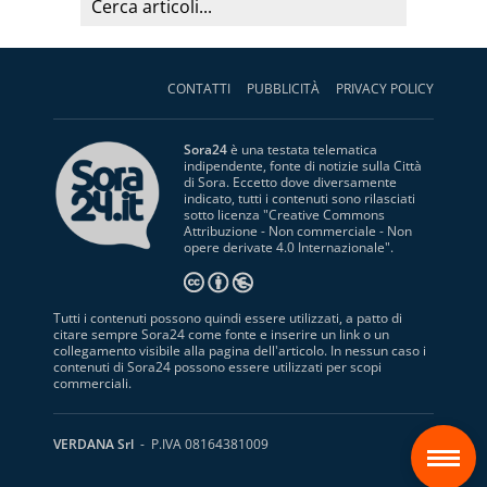
CONTATTI
PUBBLICITÀ
PRIVACY POLICY
Sora24
è una testata telematica
indipendente, fonte di notizie sulla Città
di Sora. Eccetto dove diversamente
indicato, tutti i contenuti sono rilasciati
sotto licenza "
Creative Commons
Attribuzione - Non commerciale - Non
opere derivate 4.0 Internazionale
".
Tutti i contenuti possono quindi essere utilizzati, a patto di
citare sempre Sora24 come fonte e inserire un link o un
collegamento visibile alla pagina dell'articolo. In nessun caso i
contenuti di Sora24 possono essere utilizzati per scopi
commerciali.
S
VERDANA Srl
- P.IVA 08164381009