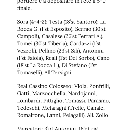
portiere e a depositare in rete il 5-0
finale.
Sora (4-4-2): Testa (18’st Santoro); La
Rocca G. (1’st Esposito), Serrao (30’st
Campoli), Casalese (26’st Ferrari A.),
Tomei (30’st Tiberia); Cardazzi (1’st
Vezzoli), Pellino (23’st Sili), Antonini
(1’st Faiola), Reali (1’st Del Sorbo), Cano
(18’st La Rocca L.), Di Stefano (1’st
Tomaselli). All.Tersigni.
Real Cassino Colosseo: Viola, Zonfrilli,
Gatti, Marzocchella, Nardojanni,
Lombardi, Pittiglio, Tomassi, Parasmo,
Tedeschi, Melaragni (Trelle, Canale,
Romairone, Lanni, Pelagalli). All. Zollo
Marcatori: 3’pt Antonini, 18’pt rig.