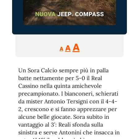
Reducir
Aumentar
Restablecer
A
A
A
tamaño
tamaño
tamaño
de
de
fuente.
Un Sora Calcio sempre più in palla
de
fuente
batte nettamente per 5-0 il Real
fuente.
Cassino nella quinta amichevole
precampionato. I bianconeri, schierati
da mister Antonio Tersigni con il 4-4-
2, crescono e si fanno apprezzare per
alcune belle giocate. Sora subito in
vantaggio al 3′: Reali sfonda sulla
sinistra e serve Antonini che insacca in