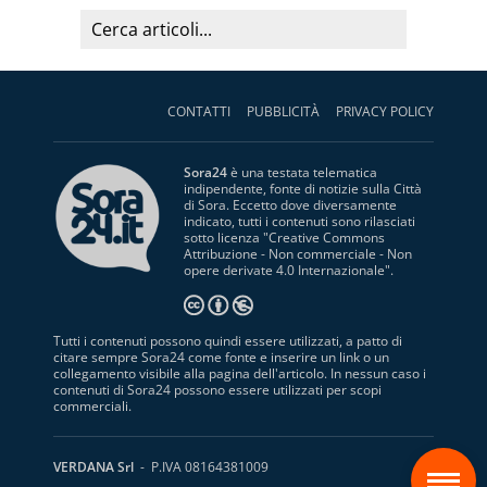
CONTATTI
PUBBLICITÀ
PRIVACY POLICY
Sora24
è una testata telematica
indipendente, fonte di notizie sulla Città
di Sora. Eccetto dove diversamente
indicato, tutti i contenuti sono rilasciati
sotto licenza "
Creative Commons
Attribuzione - Non commerciale - Non
opere derivate 4.0 Internazionale
".
Tutti i contenuti possono quindi essere utilizzati, a patto di
citare sempre Sora24 come fonte e inserire un link o un
collegamento visibile alla pagina dell'articolo. In nessun caso i
contenuti di Sora24 possono essere utilizzati per scopi
commerciali.
S
VERDANA Srl
- P.IVA 08164381009