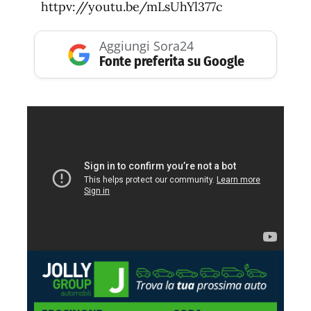
httpv://youtu.be/mLsUhYl377c
Aggiungi Sora24
Fonte preferita su Google