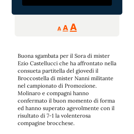
Reducir
Aumentar
Restablecer
A
A
A
tamaño
tamaño
tamaño
de
de
fuente.
de
fuente
Buona sgambata per il Sora di mister
fuente.
Ezio Castellucci che ha affrontato nella
consueta partitella del giovedì il
Broccostella di mister Nanni militante
nel campionato di Promozione.
Molinaro e compagni hanno
confermato il buon momento di forma
ed hanno superato agevolmente con il
risultato di 7-1 la volenterosa
compagine brocchese.