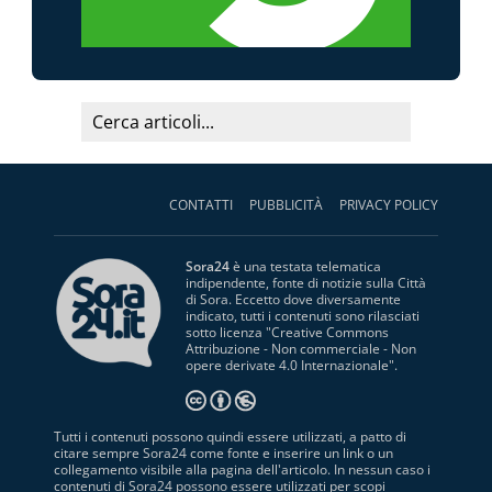
CONTATTI
PUBBLICITÀ
PRIVACY POLICY
Sora24
è una testata telematica
indipendente, fonte di notizie sulla Città
di Sora. Eccetto dove diversamente
indicato, tutti i contenuti sono rilasciati
sotto licenza "
Creative Commons
Attribuzione - Non commerciale - Non
opere derivate 4.0 Internazionale
".
Tutti i contenuti possono quindi essere utilizzati, a patto di
citare sempre Sora24 come fonte e inserire un link o un
collegamento visibile alla pagina dell'articolo. In nessun caso i
contenuti di Sora24 possono essere utilizzati per scopi