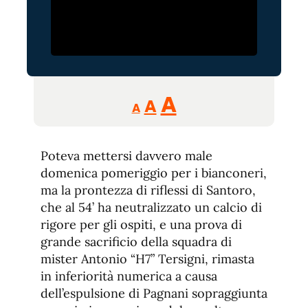
Reducir
Aumentar
Restablecer
A
A
A
tamaño
tamaño
tamaño
de
de
fuente.
Poteva mettersi davvero male
de
fuente
domenica pomeriggio per i bianconeri,
fuente.
ma la prontezza di riflessi di Santoro,
che al 54’ ha neutralizzato un calcio di
rigore per gli ospiti, e una prova di
grande sacrificio della squadra di
mister Antonio “H7” Tersigni, rimasta
in inferiorità numerica a causa
dell’espulsione di Pagnani sopraggiunta