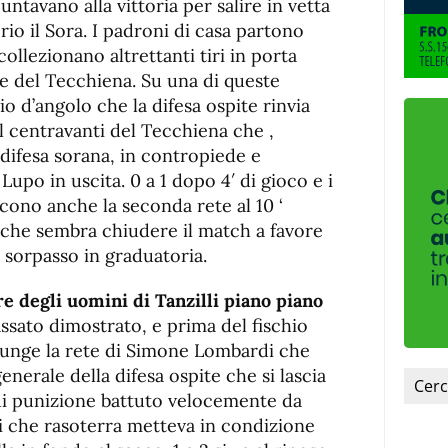
ntavano alla vittoria per salire in vetta
io il Sora. I padroni di casa partono
collezionano altrettanti tiri in porta
re del Tecchiena. Su una di queste
io d’angolo che la difesa ospite rinvia
l centravanti del Tecchiena che ,
 difesa sorana, in contropiede e
Lupo in uscita. 0 a 1 dopo 4′ di gioco e i
cono anche la seconda rete al 10 ‘
 che sembra chiudere il match a favore
 sorpasso in graduatoria.
re degli uomini di Tanzilli piano piano
assato dimostrato, e prima del fischio
 giunge la rete di Simone Lombardi che
enerale della difesa ospite che si lascia
di punizione battuto velocemente da
i che rasoterra metteva in condizione