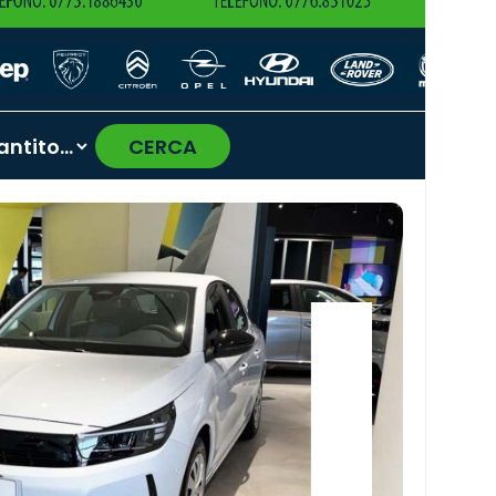
CERCA
›