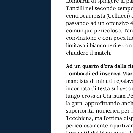
Lombardi di spingere la pall
Tanzilli nel secondo tempo 
centrocampista (Cellucci) e
passando ad un offensivo 4
comunque pericoloso. Tanti
convinzione e con poca luci
limitava i bianconeri e con
chiudere il match.
Ad un quarto d’ora dalla fi
Lombardi ed inseriva Mari
manciata di minuti regalava
incornata di testa sul sec
lungo cross di Christian Pe
la gara, approfittando anch
superiorita’ numerica per l
Tecchiena, ma l’ottima disp
pericolosamente ripartivan
i progetti dei bianconeri. 