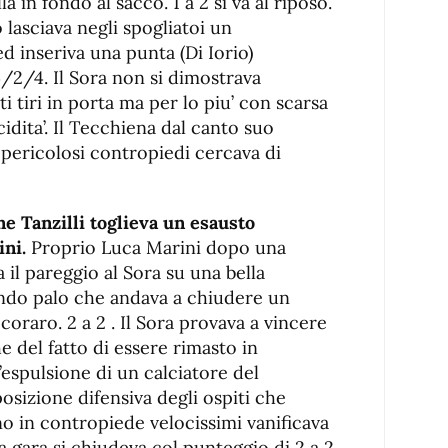
a in fondo al sacco. 1 a 2 si va al riposo.
lasciava negli spogliatoi un
d inseriva una punta (Di Iorio)
/2/4. Il Sora non si dimostrava
 tiri in porta ma per lo piu’ con scarsa
dita’. Il Tecchiena dal canto suo
 pericolosi contropiedi cercava di
ne Tanzilli toglieva un esausto
ni.
Proprio Luca Marini dopo una
 il pareggio al Sora su una bella
ondo palo che andava a chiudere un
coraro. 2 a 2 . Il Sora provava a vincere
e del fatto di essere rimasto in
’espulsione di un calciatore del
osizione difensiva degli ospiti che
o in contropiede velocissimi vanificava
La gara si chiudeva col punteggio di 2 a 2