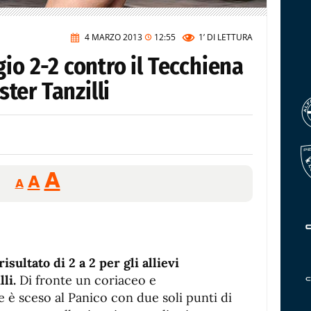
4 MARZO 2013
12:55
1’
DI LETTURA
gio 2-2 contro il Tecchiena
ster Tanzilli
Reducir
Aumentar
Restablecer
A
A
A
tamaño
tamaño
tamaño
de
de
fuente.
de
fuente
fuente.
sultato di 2 a 2 per gli allievi
li.
Di fronte un coriaceo e
è sceso al Panico con due soli punti di