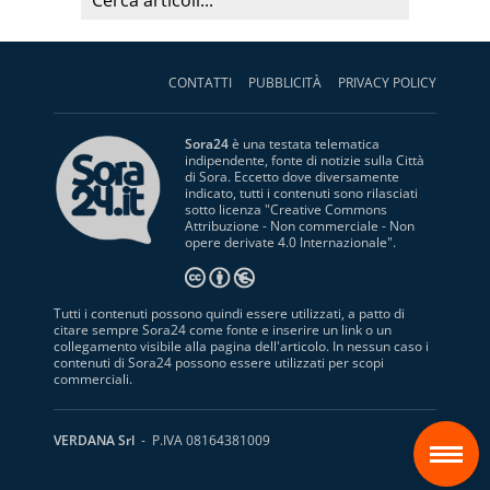
CONTATTI
PUBBLICITÀ
PRIVACY POLICY
Sora24
è una testata telematica
indipendente, fonte di notizie sulla Città
di Sora. Eccetto dove diversamente
indicato, tutti i contenuti sono rilasciati
sotto licenza "
Creative Commons
Attribuzione - Non commerciale - Non
opere derivate 4.0 Internazionale
".
Tutti i contenuti possono quindi essere utilizzati, a patto di
citare sempre Sora24 come fonte e inserire un link o un
collegamento visibile alla pagina dell'articolo. In nessun caso i
contenuti di Sora24 possono essere utilizzati per scopi
commerciali.
S
VERDANA Srl
- P.IVA 08164381009