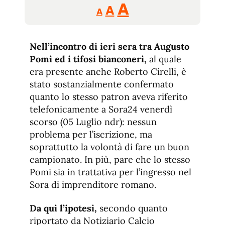
Reducir
Aumentar
Restablecer
A
A
A
tamaño
tamaño
tamaño
de
de
fuente.
Nell’incontro di ieri sera tra Augusto
de
fuente
Pomi ed i tifosi bianconeri,
al quale
fuente.
era presente anche Roberto Cirelli, è
stato sostanzialmente confermato
quanto lo stesso patron aveva riferito
telefonicamente a Sora24 venerdì
scorso (05 Luglio ndr): nessun
problema per l’iscrizione, ma
soprattutto la volontà di fare un buon
campionato. In più, pare che lo stesso
Pomi sia in trattativa per l’ingresso nel
Sora di imprenditore romano.
Da qui l’ipotesi,
secondo quanto
riportato da Notiziario Calcio