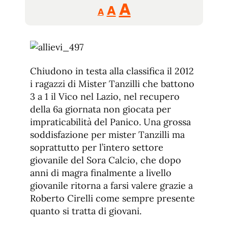
Reducir
Aumentar
Restablecer
A
A
A
tamaño
tamaño
tamaño
de
de
fuente.
de
fuente
fuente.
Chiudono in testa alla classifica il 2012
i ragazzi di Mister Tanzilli che battono
3 a 1 il Vico nel Lazio, nel recupero
della 6a giornata non giocata per
impraticabilità del Panico. Una grossa
soddisfazione per mister Tanzilli ma
soprattutto per l’intero settore
giovanile del Sora Calcio, che dopo
anni di magra finalmente a livello
giovanile ritorna a farsi valere grazie a
Roberto Cirelli come sempre presente
quanto si tratta di giovani.