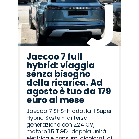
Jeep
Seat
Jaecoo
Mazda
Citroën
Lancia
Hyundai
Peugeot
Cupra
Omoda
Abarth
Fiat
Land
Alfa
Opel
Rover
Romeo
Jaecoo 7 full
hybrid: viaggia
senza bisogno
della ricarica. Ad
agosto è tuo da 179
euro al mese
Jaecoo 7 SHS-H adotta il Super
Hybrid System di terza
generazione con 224 CV,
motore 1.5 TGDI, doppia unità
elettrica e consumi dichiarati di