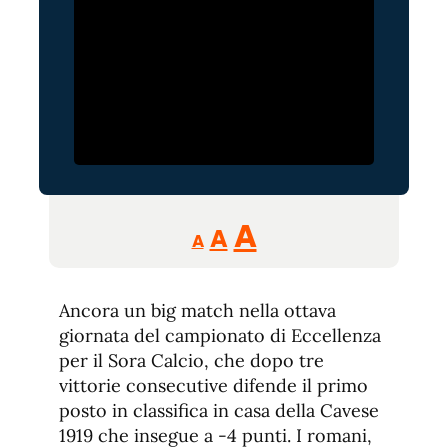
Reducir
Aumentar
Restablecer
A
A
A
tamaño
tamaño
tamaño
de
de
fuente.
Ancora un big match nella ottava
de
fuente
giornata del campionato di Eccellenza
fuente.
per il Sora Calcio, che dopo tre
vittorie consecutive difende il primo
posto in classifica in casa della Cavese
1919 che insegue a -4 punti. I romani,