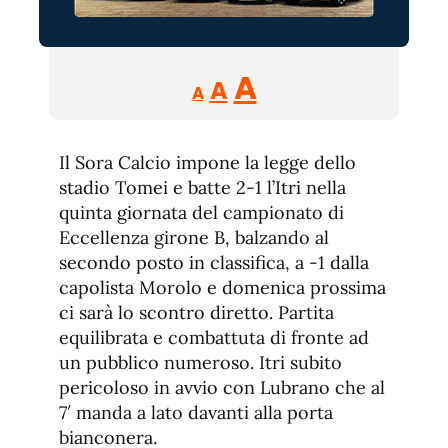
Reducir
Aumentar
Restablecer
A
A
A
tamaño
tamaño
tamaño
de
de
fuente.
Il Sora Calcio impone la legge dello
de
fuente
stadio Tomei e batte 2-1 l’Itri nella
fuente.
quinta giornata del campionato di
Eccellenza girone B, balzando al
secondo posto in classifica, a -1 dalla
capolista Morolo e domenica prossima
ci sarà lo scontro diretto. Partita
equilibrata e combattuta di fronte ad
un pubblico numeroso. Itri subito
pericoloso in avvio con Lubrano che al
7′ manda a lato davanti alla porta
bianconera.