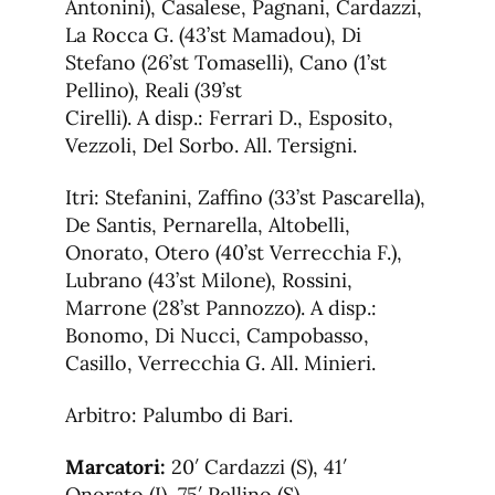
Antonini), Casalese, Pagnani, Cardazzi,
La Rocca G. (43’st Mamadou), Di
Stefano (26’st Tomaselli), Cano (1’st
Pellino), Reali (39’st
Cirelli). A disp.: Ferrari D., Esposito,
Vezzoli, Del Sorbo. All. Tersigni.
Itri: Stefanini, Zaffino (33’st Pascarella),
De Santis, Pernarella, Altobelli,
Onorato, Otero (40’st Verrecchia F.),
Lubrano (43’st Milone), Rossini,
Marrone (28’st Pannozzo). A disp.:
Bonomo, Di Nucci, Campobasso,
Casillo, Verrecchia G. All. Minieri.
Arbitro: Palumbo di Bari.
Marcatori:
20′ Cardazzi (S), 41′
Onorato (I), 75′ Pellino (S).