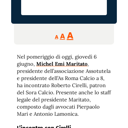
Reducir
Aumentar
Restablecer
A
A
A
tamaño
tamaño
tamaño
de
de
fuente.
Nel pomeriggio di oggi, giovedì 6
de
fuente
giugno,
Michel Emi Maritato
,
fuente.
presidente dell’associazione Assotutela
e presidente dell’As Roma Calcio a 8,
ha incontrato Roberto Cirelli, patron
del Sora Calcio. Presente anche lo staff
legale del presidente Maritato,
composto dagli avvocati Pierpaolo
Mari e Antonio Lamonica.