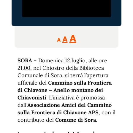
Reducir
Aumentar
Restablecer
A
A
A
tamaño
tamaño
tamaño
de
de
fuente.
SORA
– Domenica 12 luglio, alle ore
de
fuente
21.00, nel Chiostro della Biblioteca
fuente.
Comunale di Sora, si terrà l’apertura
ufficiale del
Cammino sulla Frontiera
di Chiavone – Anello montano dei
Chiavonisti
. L’iniziativa è promossa
dall’
Associazione Amici del Cammino
sulla Frontiera di Chiavone APS
, con il
contributo del
Comune di Sora
.