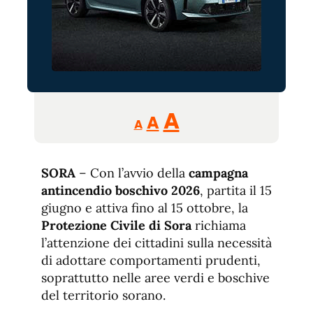
Reducir
Aumentar
Restablecer
A
A
A
tamaño
tamaño
tamaño
de
de
fuente.
SORA
– Con l’avvio della
de
campagna
fuente
antincendio boschivo 2026
, partita il 15
fuente.
giugno e attiva fino al 15 ottobre, la
Protezione Civile di Sora
richiama
l’attenzione dei cittadini sulla necessità
di adottare comportamenti prudenti,
soprattutto nelle aree verdi e boschive
del territorio sorano.