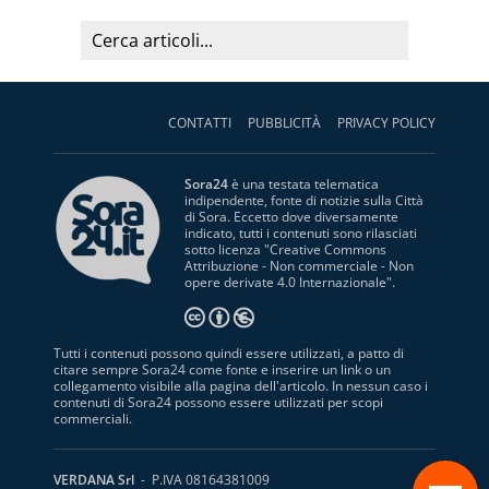
CONTATTI
PUBBLICITÀ
PRIVACY POLICY
Sora24
è una testata telematica
indipendente, fonte di notizie sulla Città
di Sora. Eccetto dove diversamente
indicato, tutti i contenuti sono rilasciati
sotto licenza "
Creative Commons
Attribuzione - Non commerciale - Non
opere derivate 4.0 Internazionale
".
Tutti i contenuti possono quindi essere utilizzati, a patto di
citare sempre Sora24 come fonte e inserire un link o un
collegamento visibile alla pagina dell'articolo. In nessun caso i
contenuti di Sora24 possono essere utilizzati per scopi
commerciali.
S
VERDANA Srl
- P.IVA 08164381009