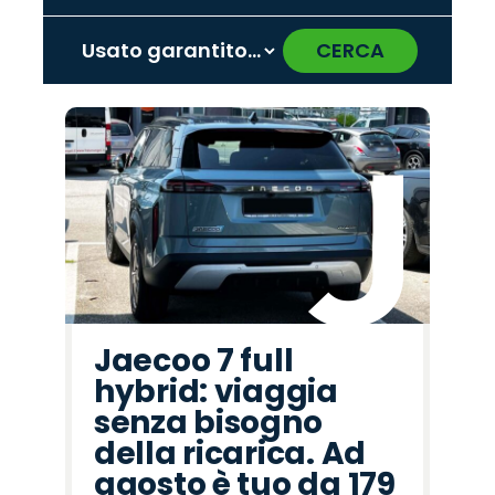
CERCA
‹
›
Promo
Promo
Promo
Promo
Promo
Promo
Promo
Promo
Promo
Promo
Promo
Promo
Promo
Promo
Promo
Jeep
Citroën
Lancia
Mazda
Jaecoo
Peugeot
Opel
Omoda
Hyundai
Seat
Abarth
Fiat
Alfa
Cupra
Land
Romeo
Rover
Jaecoo 7 full
hybrid: viaggia
senza bisogno
della ricarica. Ad
agosto è tuo da 179