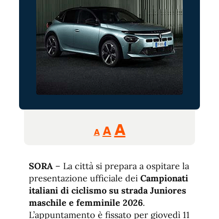
Reducir
Aumentar
Restablecer
A
A
A
tamaño
tamaño
tamaño
de
de
fuente.
SORA
– La città si prepara a ospitare la
de
fuente
presentazione ufficiale dei
Campionati
fuente.
italiani di ciclismo su strada Juniores
maschile e femminile 2026
.
L’appuntamento è fissato per giovedì 11